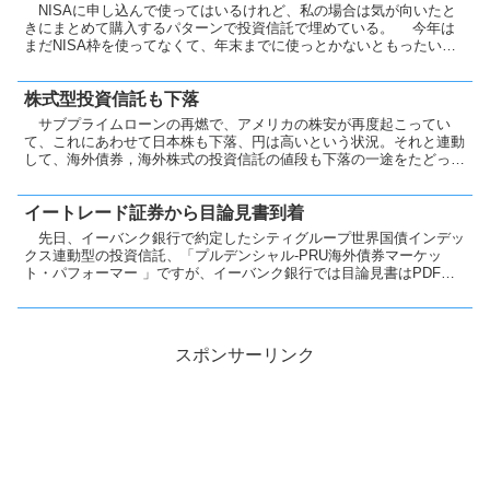
NISAに申し込んで使ってはいるけれど、私の場合は気が向いたと
きにまとめて購入するパターンで投資信託で埋めている。 今年は
まだNISA枠を使ってなくて、年末までに使っとかないともったいな
い気がしてきている。 どうも、増えているという実...
株式型投資信託も下落
サブプライムローンの再燃で、アメリカの株安が再度起こってい
て、これにあわせて日本株も下落、円は高いという状況。それと連動
して、海外債券，海外株式の投資信託の値段も下落の一途をたどって
悲惨な状態。 まあ、悲惨な状態な時は割安に買える機会だ...
イートレード証券から目論見書到着
先日、イーバンク銀行で約定したシティグループ世界国債インデッ
クス連動型の投資信託、「プルデンシャル-PRU海外債券マーケッ
ト・パフォーマー 」ですが、イーバンク銀行では目論見書はPDFで
配布のみのようです。 「SBI証券(旧イー・トレー...
スポンサーリンク